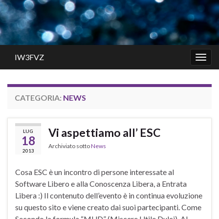
IW3FVZ
Attiv
la
navig
CATEGORIA:
NEWS
Vi aspettiamo all’ ESC
LUG
18
Archiviato sotto
News
2013
Cosa ESC è un incontro di persone interessate al
Software Libero e alla Conoscenza Libera, a Entrata
Libera :) Il contenuto dell’evento è in continua evoluzione
su questo sito e viene creato dai suoi partecipanti. Come
Secondo la formula “MUD” (Miscere Utile Dulci). Al