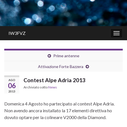
IW3FVZ
Attiv
la
navig
Prime antenne
Attivazione Forte Bazzera
Contest Alpe Adria 2013
AGO
06
Archiviato sotto
News
2013
Domenica 4 Agosto ho partecipato al contest Alpe Adria.
Non avendo ancora installato la 17 elementi direttiva ho
dovuto optare per la colineare V2000 della Diamond.