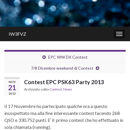
IW3FVZ
Attiv
la
navig
EPC WW DX Contest
7/8 Dicembre weekend di Contest
Contest EPC PSK63 Party 2013
NOV
21
Archiviato sotto
Contest
,
News
2013
Il 17 Novembre ho partecipato qualche ora a questo
insospettato ma alla fine interessante contest facendo 268
QSO e 330.752 punti. E’ il primo contest che ho effettuato in
sola chiamata (running).